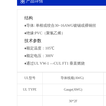
产品详情
结构
♦导体: 单根或绞合30~16AWG镀锡或裸铜丝
♦绝缘:PVC（聚氯乙烯）
技术参数
♦额定温度：105℃
♦额定电压：300V
♦通过UL VW-1 —CUL FT1 垂直燃烧
UL型号
导体线规(AWG)
UL TYPE
Gauge(AWG)
30*2F