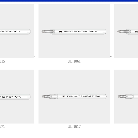
015
UL 1061
571
UL 1617